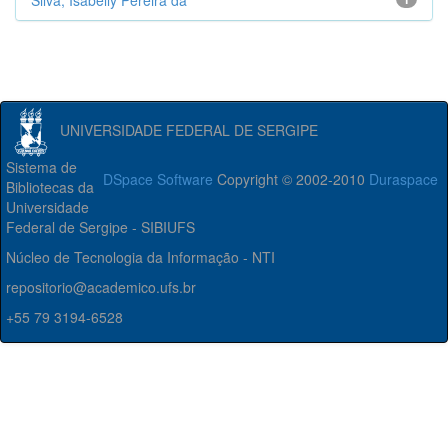
Silva, Isabelly Pereira da
UNIVERSIDADE FEDERAL DE SERGIPE
Sistema de
DSpace Software
Copyright © 2002-2010
Duraspace
Bibliotecas da
Universidade
Federal de Sergipe - SIBIUFS
Núcleo de Tecnologia da Informação - NTI
repositorio@academico.ufs.br
+55 79 3194-6528