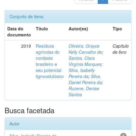
Conjunto de itens:
Data do
Título
Autor(es)
Tipo
documento
2019
Resíduos
Oliveira, Grayce
Capítulo
agrícolas do
Kelly Carvalho de
;
de livro
nordeste
Santos, Clara
brasileiro e
Virgínia Marques
;
seu potencial
Silva, Isabelly
lignocelulósico
Pereira da
;
Silva,
Daniel Pereira da
;
Ruzene, Denise
Santos
Busca facetada
Autor
1