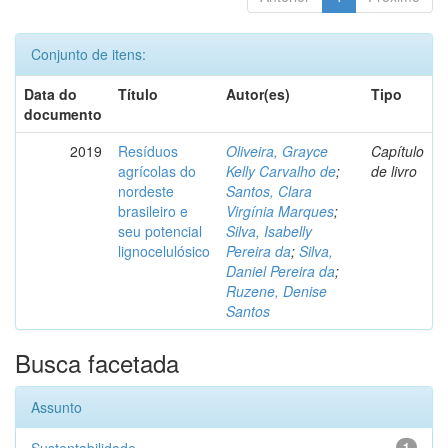
Conjunto de itens:
Data do
Título
Autor(es)
Tipo
documento
2019
Resíduos
Oliveira, Grayce
Capítulo
agrícolas do
Kelly Carvalho de
;
de livro
nordeste
Santos, Clara
brasileiro e
Virgínia Marques
;
seu potencial
Silva, Isabelly
lignocelulósico
Pereira da
;
Silva,
Daniel Pereira da
;
Ruzene, Denise
Santos
Busca facetada
Assunto
1