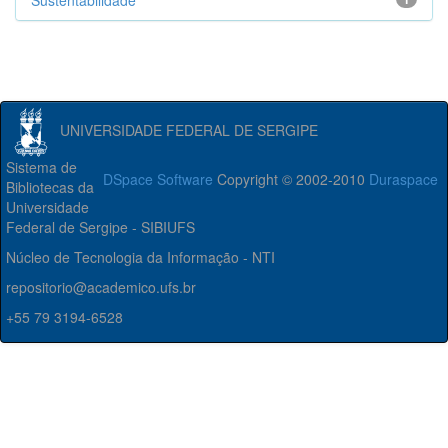
Sustentabilidade
UNIVERSIDADE FEDERAL DE SERGIPE
Sistema de
DSpace Software
Copyright © 2002-2010
Duraspace
Bibliotecas da
Universidade
Federal de Sergipe - SIBIUFS
Núcleo de Tecnologia da Informação - NTI
repositorio@academico.ufs.br
+55 79 3194-6528