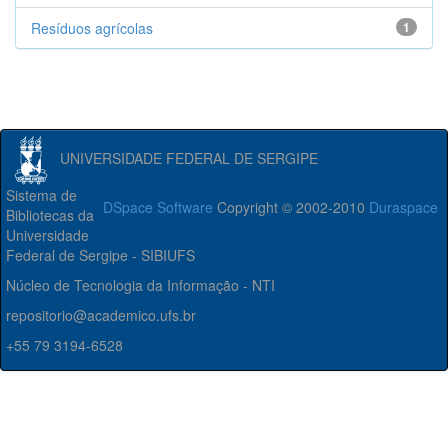
Resíduos agrícolas
1
UNIVERSIDADE FEDERAL DE SERGIPE
Sistema de
DSpace Software
Copyright © 2002-2010
Duraspace
Bibliotecas da
Universidade
Federal de Sergipe - SIBIUFS
Núcleo de Tecnologia da Informação - NTI
repositorio@academico.ufs.br
+55 79 3194-6528