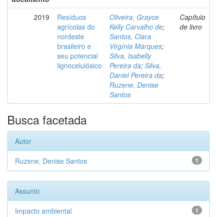
2019
Resíduos
Oliveira, Grayce
Capítulo
agrícolas do
Kelly Carvalho de
;
de livro
nordeste
Santos, Clara
brasileiro e
Virgínia Marques
;
seu potencial
Silva, Isabelly
lignocelulósico
Pereira da
;
Silva,
Daniel Pereira da
;
Ruzene, Denise
Santos
Busca facetada
Autor
Ruzene, Denise Santos
1
Assunto
Impacto ambiental
1