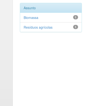
Assunto
Biomassa
1
Resíduos agrícolas
1