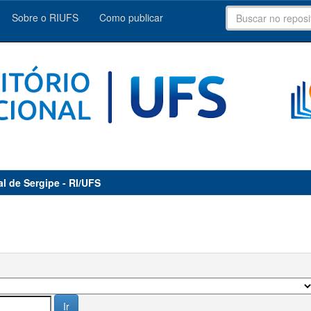
Sobre o RIUFS
Como publicar
al de Sergipe - RI/UFS