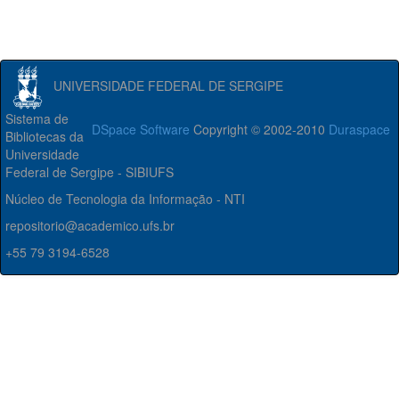
UNIVERSIDADE FEDERAL DE SERGIPE
Sistema de
DSpace Software
Copyright © 2002-2010
Duraspace
Bibliotecas da
Universidade
Federal de Sergipe - SIBIUFS
Núcleo de Tecnologia da Informação - NTI
repositorio@academico.ufs.br
+55 79 3194-6528