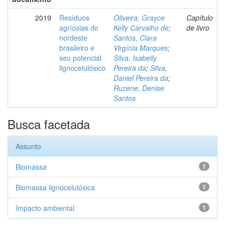
2019
Resíduos
Oliveira, Grayce
Capítulo
agrícolas do
Kelly Carvalho de
;
de livro
nordeste
Santos, Clara
brasileiro e
Virgínia Marques
;
seu potencial
Silva, Isabelly
lignocelulósico
Pereira da
;
Silva,
Daniel Pereira da
;
Ruzene, Denise
Santos
Busca facetada
Assunto
Biomassa
1
Biomassa lignocelulósica
1
Impacto ambiental
1