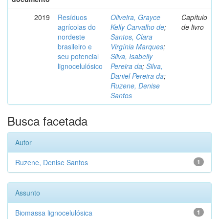
2019
Resíduos
Oliveira, Grayce
Capítulo
agrícolas do
Kelly Carvalho de
;
de livro
nordeste
Santos, Clara
brasileiro e
Virgínia Marques
;
seu potencial
Silva, Isabelly
lignocelulósico
Pereira da
;
Silva,
Daniel Pereira da
;
Ruzene, Denise
Santos
Busca facetada
Autor
Ruzene, Denise Santos
1
Assunto
Biomassa lignocelulósica
1