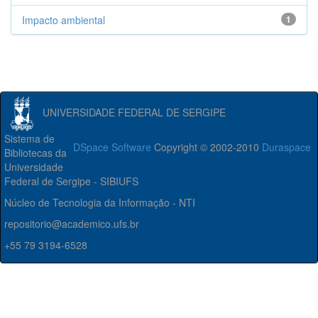
Impacto ambiental
1
UNIVERSIDADE FEDERAL DE SERGIPE
Sistema de
DSpace Software
Copyright © 2002-2010
Duraspace
Bibliotecas da
Universidade
Federal de Sergipe - SIBIUFS
Núcleo de Tecnologia da Informação - NTI
repositorio@academico.ufs.br
+55 79 3194-6528