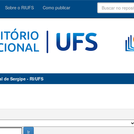
Sobre o RIUFS
Como publicar
al de Sergipe - RI/UFS