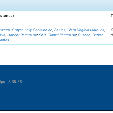
utor(es)
T
liveira, Grayce Kelly Carvalho de
;
Santos, Clara Virgínia Marques
;
C
ilva, Isabelly Pereira da
;
Silva, Daniel Pereira da
;
Ruzene, Denise
d
antos
gipe - SIBIUFS