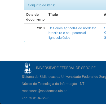
Conjunto de itens:
Data do
Título
A
documento
2019
Resíduos agrícolas do nordeste
O
brasileiro e seu potencial
S
lignocelulósico
S
UNIVERSIDADE FEDERAL DE SERGIPE
Sistema de Bibliotecas da Universidade Federal de Ser
Núcleo de Tecnologia da Informação - NTI
repositorio@academico.ufs.br
+55 79 3194-6528