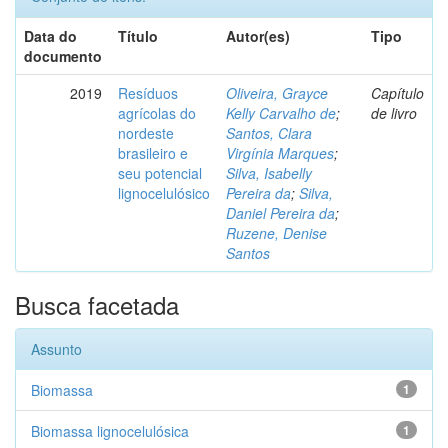
Data do
Título
Autor(es)
Tipo
documento
2019
Resíduos
Oliveira, Grayce
Capítulo
agrícolas do
Kelly Carvalho de
;
de livro
nordeste
Santos, Clara
brasileiro e
Virgínia Marques
;
seu potencial
Silva, Isabelly
lignocelulósico
Pereira da
;
Silva,
Daniel Pereira da
;
Ruzene, Denise
Santos
Busca facetada
Assunto
Biomassa
1
Biomassa lignocelulósica
1