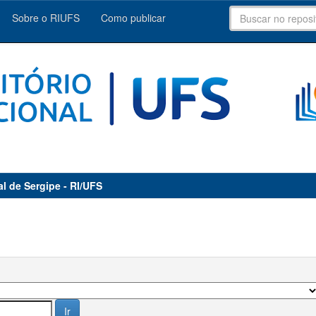
Sobre o RIUFS
Como publicar
al de Sergipe - RI/UFS