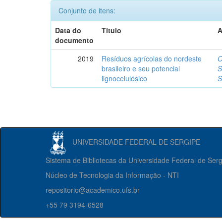
Conjunto de itens:
Data do
Título
A
documento
2019
Resíduos agrícolas do nordeste
O
brasileiro e seu potencial
S
lignocelulósico
S
UNIVERSIDADE FEDERAL DE SERGIPE
Sistema de Bibliotecas da Universidade Federal de Ser
Núcleo de Tecnologia da Informação - NTI
repositorio@academico.ufs.br
+55 79 3194-6528