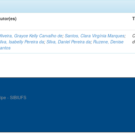
utor(es)
T
liveira, Grayce Kelly Carvalho de
;
Santos, Clara Virgínia Marques
;
C
ilva, Isabelly Pereira da
;
Silva, Daniel Pereira da
;
Ruzene, Denise
d
antos
gipe - SIBIUFS