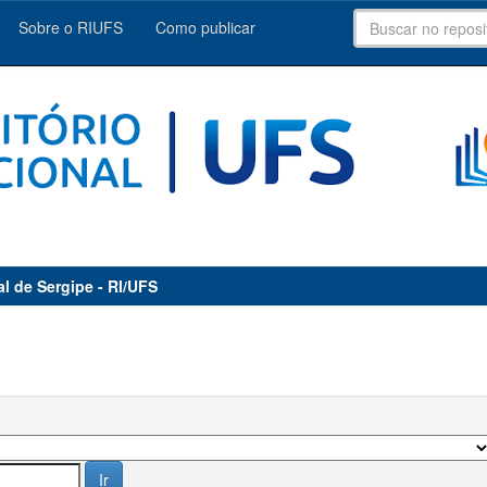
Sobre o RIUFS
Como publicar
al de Sergipe - RI/UFS