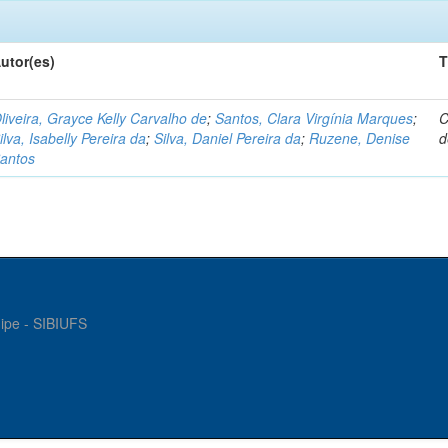
utor(es)
T
liveira, Grayce Kelly Carvalho de
;
Santos, Clara Virgínia Marques
;
C
ilva, Isabelly Pereira da
;
Silva, Daniel Pereira da
;
Ruzene, Denise
d
antos
gipe - SIBIUFS