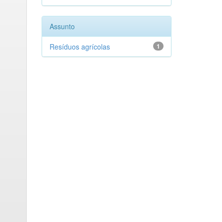
Assunto
Resíduos agrícolas
1