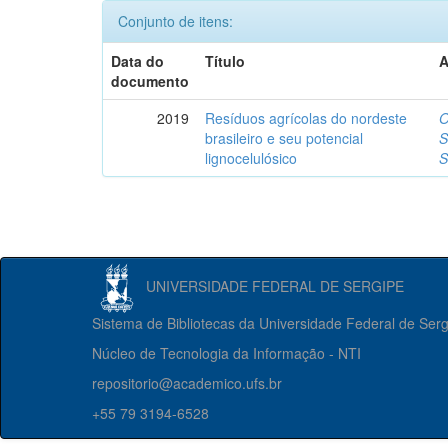
Conjunto de itens:
Data do
Título
A
documento
2019
Resíduos agrícolas do nordeste
O
brasileiro e seu potencial
S
lignocelulósico
S
UNIVERSIDADE FEDERAL DE SERGIPE
Sistema de Bibliotecas da Universidade Federal de Ser
Núcleo de Tecnologia da Informação - NTI
repositorio@academico.ufs.br
+55 79 3194-6528