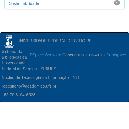
Sustentabilidade
1
UNIVERSIDADE FEDERAL DE SERGIPE
Sistema de
DSpace Software
Copyright © 2002-2010
Duraspace
Bibliotecas da
Universidade
Federal de Sergipe - SIBIUFS
Núcleo de Tecnologia da Informação - NTI
repositorio@academico.ufs.br
+55 79 3194-6528