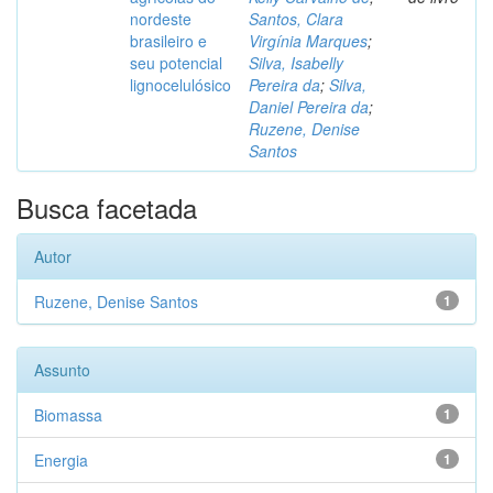
nordeste
Santos, Clara
brasileiro e
Virgínia Marques
;
seu potencial
Silva, Isabelly
lignocelulósico
Pereira da
;
Silva,
Daniel Pereira da
;
Ruzene, Denise
Santos
Busca facetada
Autor
Ruzene, Denise Santos
1
Assunto
Biomassa
1
Energia
1