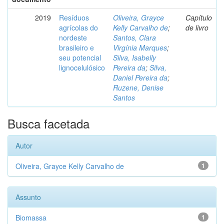
2019
Resíduos
Oliveira, Grayce
Capítulo
agrícolas do
Kelly Carvalho de
;
de livro
nordeste
Santos, Clara
brasileiro e
Virgínia Marques
;
seu potencial
Silva, Isabelly
lignocelulósico
Pereira da
;
Silva,
Daniel Pereira da
;
Ruzene, Denise
Santos
Busca facetada
Autor
Oliveira, Grayce Kelly Carvalho de
1
Assunto
Biomassa
1