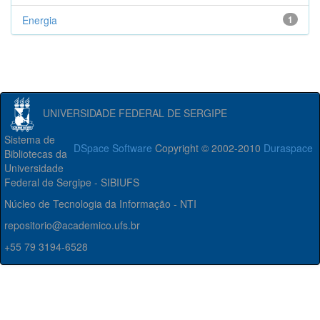
Energia
1
UNIVERSIDADE FEDERAL DE SERGIPE
Sistema de
DSpace Software
Copyright © 2002-2010
Duraspace
Bibliotecas da
Universidade
Federal de Sergipe - SIBIUFS
Núcleo de Tecnologia da Informação - NTI
repositorio@academico.ufs.br
+55 79 3194-6528