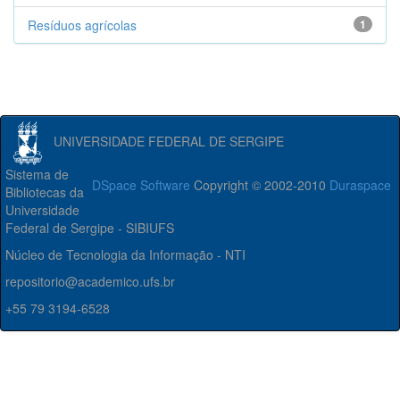
Resíduos agrícolas
1
UNIVERSIDADE FEDERAL DE SERGIPE
Sistema de
DSpace Software
Copyright © 2002-2010
Duraspace
Bibliotecas da
Universidade
Federal de Sergipe - SIBIUFS
Núcleo de Tecnologia da Informação - NTI
repositorio@academico.ufs.br
+55 79 3194-6528