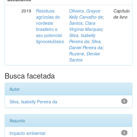
2019
Resíduos
Oliveira, Grayce
Capítulo
agrícolas do
Kelly Carvalho de
;
de livro
nordeste
Santos, Clara
brasileiro e
Virgínia Marques
;
seu potencial
Silva, Isabelly
lignocelulósico
Pereira da
;
Silva,
Daniel Pereira da
;
Ruzene, Denise
Santos
Busca facetada
Autor
Silva, Isabelly Pereira da
1
Assunto
Impacto ambiental
1