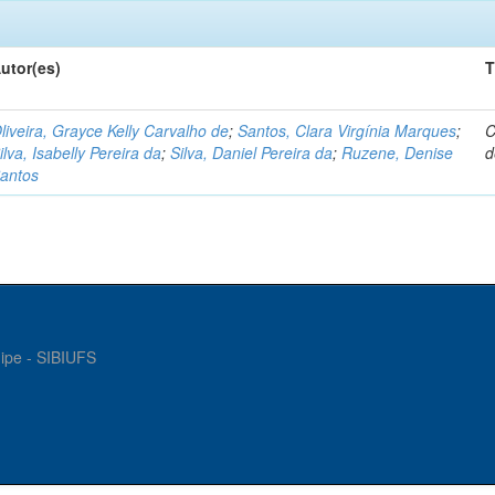
utor(es)
T
liveira, Grayce Kelly Carvalho de
;
Santos, Clara Virgínia Marques
;
C
ilva, Isabelly Pereira da
;
Silva, Daniel Pereira da
;
Ruzene, Denise
d
antos
gipe - SIBIUFS