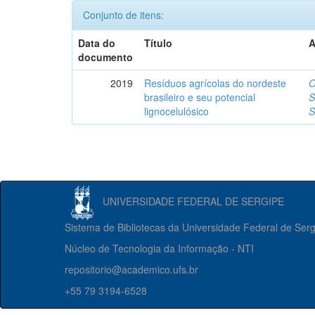
Conjunto de itens:
Data do
Título
A
documento
2019
Resíduos agrícolas do nordeste
O
brasileiro e seu potencial
S
lignocelulósico
S
UNIVERSIDADE FEDERAL DE SERGIPE
Sistema de Bibliotecas da Universidade Federal de Ser
Núcleo de Tecnologia da Informação - NTI
repositorio@academico.ufs.br
+55 79 3194-6528