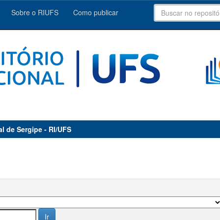
Sobre o RIUFS
Como publicar
al de Sergipe - RI/UFS