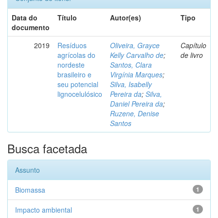
Data do
Título
Autor(es)
Tipo
documento
2019
Resíduos
Oliveira, Grayce
Capítulo
agrícolas do
Kelly Carvalho de
;
de livro
nordeste
Santos, Clara
brasileiro e
Virgínia Marques
;
seu potencial
Silva, Isabelly
lignocelulósico
Pereira da
;
Silva,
Daniel Pereira da
;
Ruzene, Denise
Santos
Busca facetada
Assunto
Biomassa
1
Impacto ambiental
1