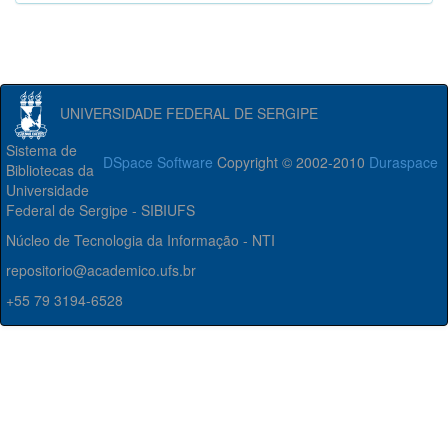
UNIVERSIDADE FEDERAL DE SERGIPE
Sistema de
DSpace Software
Copyright © 2002-2010
Duraspace
Bibliotecas da
Universidade
Federal de Sergipe - SIBIUFS
Núcleo de Tecnologia da Informação - NTI
repositorio@academico.ufs.br
+55 79 3194-6528