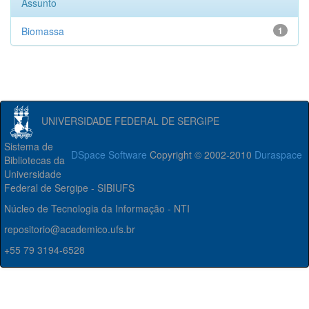
Assunto
Biomassa
1
UNIVERSIDADE FEDERAL DE SERGIPE
Sistema de
DSpace Software
Copyright © 2002-2010
Duraspace
Bibliotecas da
Universidade
Federal de Sergipe - SIBIUFS
Núcleo de Tecnologia da Informação - NTI
repositorio@academico.ufs.br
+55 79 3194-6528