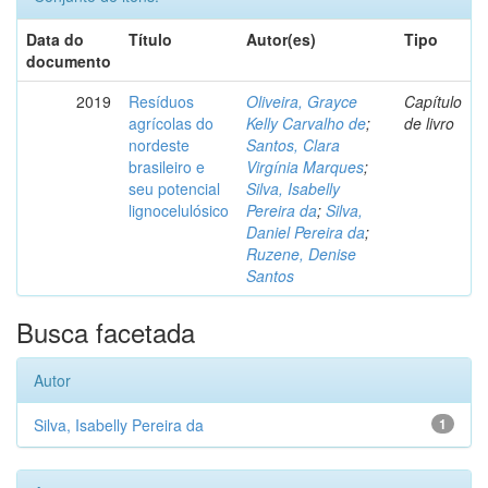
Data do
Título
Autor(es)
Tipo
documento
2019
Resíduos
Oliveira, Grayce
Capítulo
agrícolas do
Kelly Carvalho de
;
de livro
nordeste
Santos, Clara
brasileiro e
Virgínia Marques
;
seu potencial
Silva, Isabelly
lignocelulósico
Pereira da
;
Silva,
Daniel Pereira da
;
Ruzene, Denise
Santos
Busca facetada
Autor
Silva, Isabelly Pereira da
1