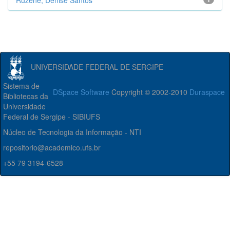
Ruzene, Denise Santos
UNIVERSIDADE FEDERAL DE SERGIPE
Sistema de
DSpace Software
Copyright © 2002-2010
Duraspace
Bibliotecas da
Universidade
Federal de Sergipe - SIBIUFS
Núcleo de Tecnologia da Informação - NTI
repositorio@academico.ufs.br
+55 79 3194-6528