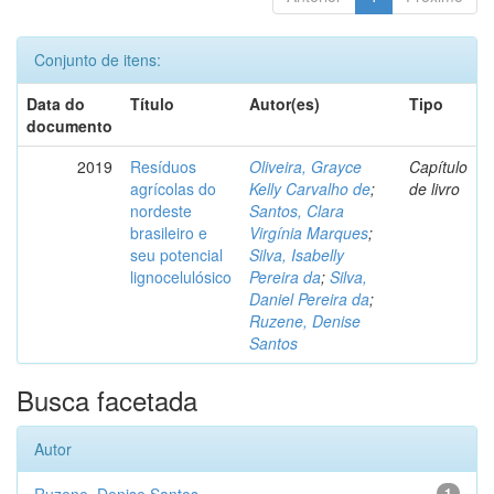
Conjunto de itens:
Data do
Título
Autor(es)
Tipo
documento
2019
Resíduos
Oliveira, Grayce
Capítulo
agrícolas do
Kelly Carvalho de
;
de livro
nordeste
Santos, Clara
brasileiro e
Virgínia Marques
;
seu potencial
Silva, Isabelly
lignocelulósico
Pereira da
;
Silva,
Daniel Pereira da
;
Ruzene, Denise
Santos
Busca facetada
Autor
1