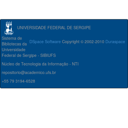
UNIVERSIDADE FEDERAL DE SERGIPE
Sistema de
DSpace Software
Copyright © 2002-2010
Duraspace
Bibliotecas da
Universidade
Federal de Sergipe - SIBIUFS
Núcleo de Tecnologia da Informação - NTI
repositorio@academico.ufs.br
+55 79 3194-6528