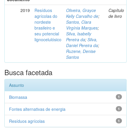
2019
Resíduos
Oliveira, Grayce
Capítulo
agrícolas do
Kelly Carvalho de
;
de livro
nordeste
Santos, Clara
brasileiro e
Virgínia Marques
;
seu potencial
Silva, Isabelly
lignocelulósico
Pereira da
;
Silva,
Daniel Pereira da
;
Ruzene, Denise
Santos
Busca facetada
Assunto
Biomassa
1
Fontes alternativas de energia
1
Resíduos agrícolas
1