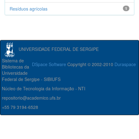
Resíduos agrícolas
1
UNIVERSIDADE FEDERAL DE SERGIPE
Sistema de
DSpace Software
Copyright © 2002-2010
Duraspace
Bibliotecas da
Universidade
Federal de Sergipe - SIBIUFS
Núcleo de Tecnologia da Informação - NTI
repositorio@academico.ufs.br
+55 79 3194-6528