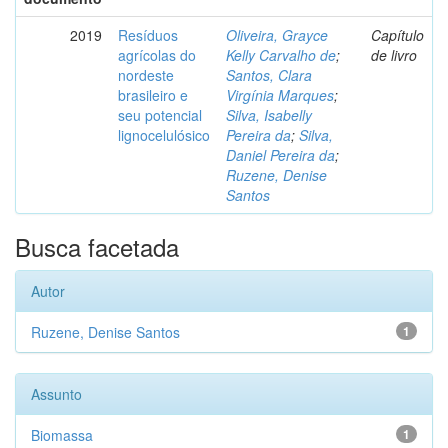
2019
Resíduos
Oliveira, Grayce
Capítulo
agrícolas do
Kelly Carvalho de
;
de livro
nordeste
Santos, Clara
brasileiro e
Virgínia Marques
;
seu potencial
Silva, Isabelly
lignocelulósico
Pereira da
;
Silva,
Daniel Pereira da
;
Ruzene, Denise
Santos
Busca facetada
Autor
Ruzene, Denise Santos
1
Assunto
Biomassa
1