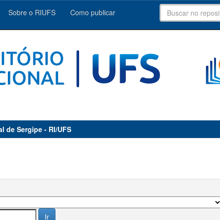
Sobre o RIUFS
Como publicar
al de Sergipe - RI/UFS