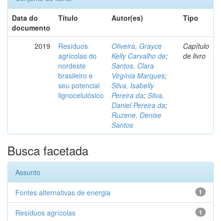
Data do
Título
Autor(es)
Tipo
documento
2019
Resíduos
Oliveira, Grayce
Capítulo
agrícolas do
Kelly Carvalho de
;
de livro
nordeste
Santos, Clara
brasileiro e
Virgínia Marques
;
seu potencial
Silva, Isabelly
lignocelulósico
Pereira da
;
Silva,
Daniel Pereira da
;
Ruzene, Denise
Santos
Busca facetada
Assunto
Fontes alternativas de energia
1
Resíduos agrícolas
1