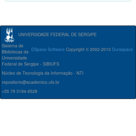
UNIVERSIDADE FEDERAL DE SERGIPE
Sistema de
DSpace Software
Copyright © 2002-2010
Duraspace
Bibliotecas da
Universidade
Federal de Sergipe - SIBIUFS
Núcleo de Tecnologia da Informação - NTI
repositorio@academico.ufs.br
+55 79 3194-6528