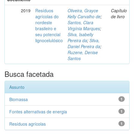
2019
Resíduos
Oliveira, Grayce
Capítulo
agrícolas do
Kelly Carvalho de
;
de livro
nordeste
Santos, Clara
brasileiro e
Virgínia Marques
;
seu potencial
Silva, Isabelly
lignocelulósico
Pereira da
;
Silva,
Daniel Pereira da
;
Ruzene, Denise
Santos
Busca facetada
Assunto
Biomassa
1
Fontes alternativas de energia
1
Resíduos agrícolas
1