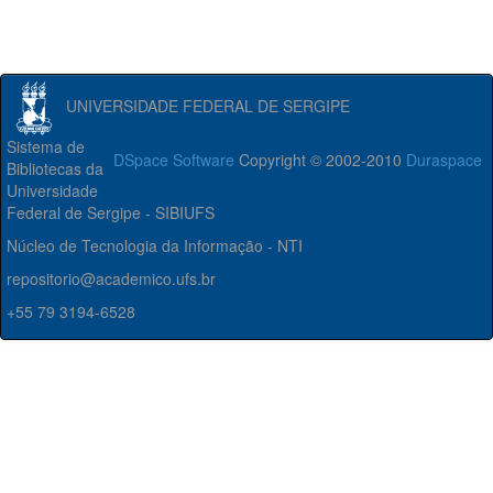
UNIVERSIDADE FEDERAL DE SERGIPE
Sistema de
DSpace Software
Copyright © 2002-2010
Duraspace
Bibliotecas da
Universidade
Federal de Sergipe - SIBIUFS
Núcleo de Tecnologia da Informação - NTI
repositorio@academico.ufs.br
+55 79 3194-6528