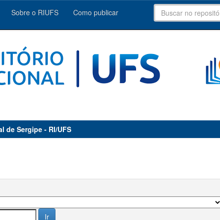
Sobre o RIUFS
Como publicar
al de Sergipe - RI/UFS