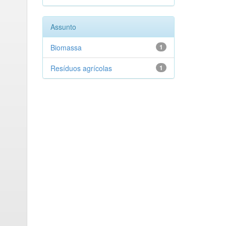
Assunto
Biomassa
1
Resíduos agrícolas
1