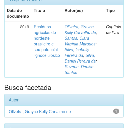
Data do
Título
Autor(es)
Tipo
documento
2019
Resíduos
Oliveira, Grayce
Capítulo
agrícolas do
Kelly Carvalho de
;
de livro
nordeste
Santos, Clara
brasileiro e
Virgínia Marques
;
seu potencial
Silva, Isabelly
lignocelulósico
Pereira da
;
Silva,
Daniel Pereira da
;
Ruzene, Denise
Santos
Busca facetada
Autor
Oliveira, Grayce Kelly Carvalho de
1