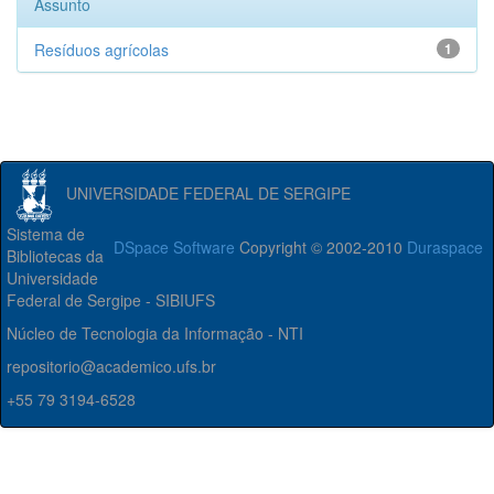
Assunto
Resíduos agrícolas
1
UNIVERSIDADE FEDERAL DE SERGIPE
Sistema de
DSpace Software
Copyright © 2002-2010
Duraspace
Bibliotecas da
Universidade
Federal de Sergipe - SIBIUFS
Núcleo de Tecnologia da Informação - NTI
repositorio@academico.ufs.br
+55 79 3194-6528