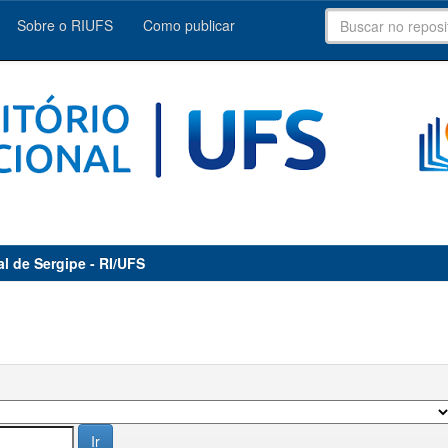
Sobre o RIUFS
Como publicar
al de Sergipe - RI/UFS