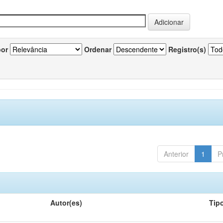
por
Ordenar
Registro(s)
Anterior
1
P
Autor(es)
Tip