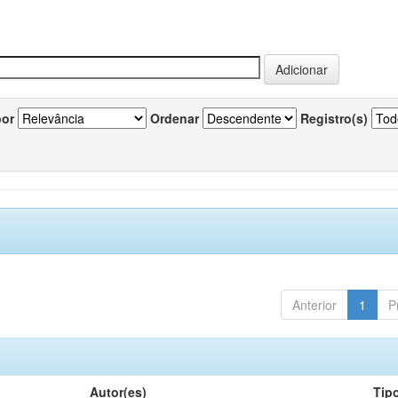
por
Ordenar
Registro(s)
Anterior
1
P
Autor(es)
Tip