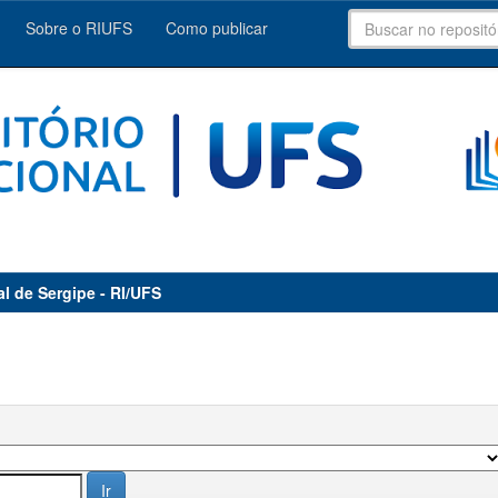
Sobre o RIUFS
Como publicar
al de Sergipe - RI/UFS