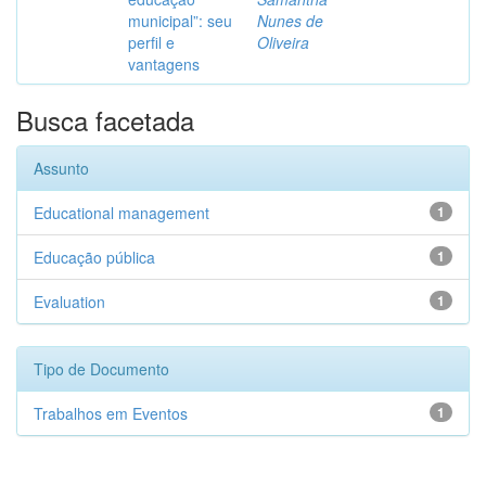
municipal”: seu
Nunes de
perfil e
Oliveira
vantagens
Busca facetada
Assunto
Educational management
1
Educação pública
1
Evaluation
1
Tipo de Documento
Trabalhos em Eventos
1