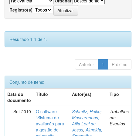
Ordenar
Registro(s)
Resultado 1-1 de 1.
Anterior
1
Próximo
Conjunto de itens:
Data do
Título
Autor(es)
Tipo
documento
Set-2010
O software
Schmitz, Heike
;
Trabalhos
“Sistema de
Mascarenhas,
em
avaliação para
Aílla Leal de
Eventos
a gestão de
Jesus
;
Almeida,
educação
Samantha