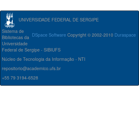
UNIVERSIDADE FEDERAL DE SERGIPE
Sistema de
DSpace Software
Copyright © 2002-2010
Duraspace
Bibliotecas da
Universidade
Federal de Sergipe - SIBIUFS
Núcleo de Tecnologia da Informação - NTI
repositorio@academico.ufs.br
+55 79 3194-6528