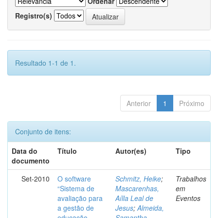
Ordenar
Registro(s)
Resultado 1-1 de 1.
Anterior
1
Próximo
Conjunto de itens:
Data do
Título
Autor(es)
Tipo
documento
Set-2010
O software
Schmitz, Heike
;
Trabalhos
“Sistema de
Mascarenhas,
em
avaliação para
Aílla Leal de
Eventos
a gestão de
Jesus
;
Almeida,
educação
Samantha