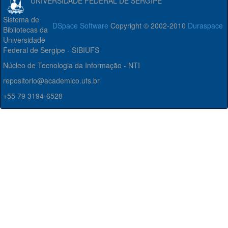
UNIVERSIDADE FEDERAL DE SERGIPE
Sistema de
DSpace Software
Copyright © 2002-2010
Duraspace
Bibliotecas da
Universidade
Federal de Sergipe - SIBIUFS
Núcleo de Tecnologia da Informação - NTI
repositorio@academico.ufs.br
+55 79 3194-6528