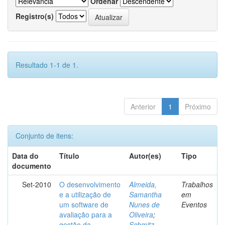
Ordenar
Registro(s)
Resultado 1-1 de 1.
Anterior
1
Próximo
Conjunto de itens:
Data do
Título
Autor(es)
Tipo
documento
Set-2010
O desenvolvimento
Almeida,
Trabalhos
e a utilização de
Samantha
em
um software de
Nunes de
Eventos
avaliação para a
Oliveira
;
gestão da
Schmitz,