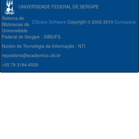
UNIVERSIDADE FEDERAL DE SERGIPE
Sistema de
DSpace Software
Copyright © 2002-2010
Duraspace
Bibliotecas da
Universidade
Federal de Sergipe - SIBIUFS
Núcleo de Tecnologia da Informação - NTI
repositorio@academico.ufs.br
+55 79 3194-6528