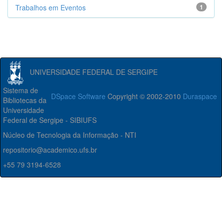
Trabalhos em Eventos
1
UNIVERSIDADE FEDERAL DE SERGIPE
Sistema de
DSpace Software
Copyright © 2002-2010
Duraspace
Bibliotecas da
Universidade
Federal de Sergipe - SIBIUFS
Núcleo de Tecnologia da Informação - NTI
repositorio@academico.ufs.br
+55 79 3194-6528