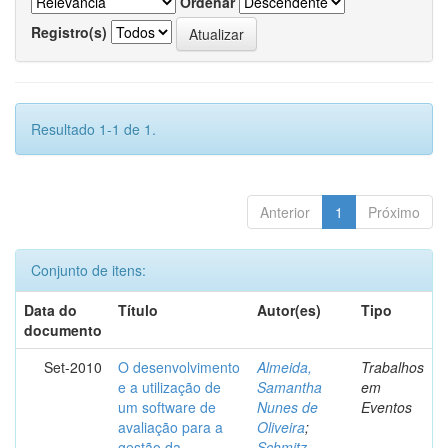
Ordenar
Registro(s)
Resultado 1-1 de 1.
Anterior
1
Próximo
Conjunto de itens:
Data do
Título
Autor(es)
Tipo
documento
Set-2010
O desenvolvimento
Almeida,
Trabalhos
e a utilização de
Samantha
em
um software de
Nunes de
Eventos
avaliação para a
Oliveira
;
gestão da
Schmitz,