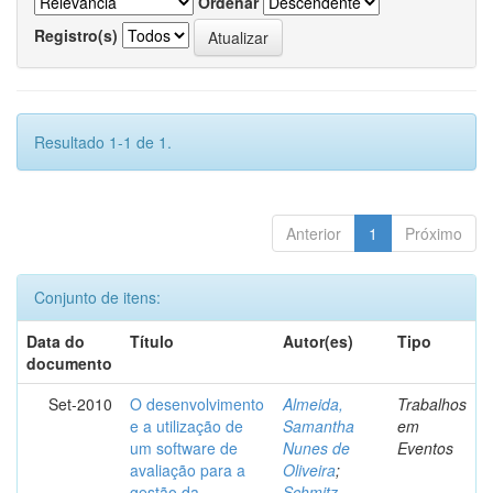
Ordenar
Registro(s)
Resultado 1-1 de 1.
Anterior
1
Próximo
Conjunto de itens:
Data do
Título
Autor(es)
Tipo
documento
Set-2010
O desenvolvimento
Almeida,
Trabalhos
e a utilização de
Samantha
em
um software de
Nunes de
Eventos
avaliação para a
Oliveira
;
gestão da
Schmitz,