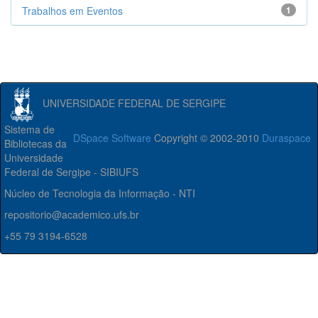
Trabalhos em Eventos
1
UNIVERSIDADE FEDERAL DE SERGIPE
Sistema de
DSpace Software
Copyright © 2002-2010
Duraspace
Bibliotecas da
Universidade
Federal de Sergipe - SIBIUFS
Núcleo de Tecnologia da Informação - NTI
repositorio@academico.ufs.br
+55 79 3194-6528