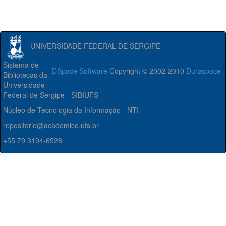
UNIVERSIDADE FEDERAL DE SERGIPE
Sistema de
DSpace Software
Copyright © 2002-2010
Duraspace
Bibliotecas da
Universidade
Federal de Sergipe - SIBIUFS
Núcleo de Tecnologia da Informação - NTI
repositorio@academico.ufs.br
+55 79 3194-6528