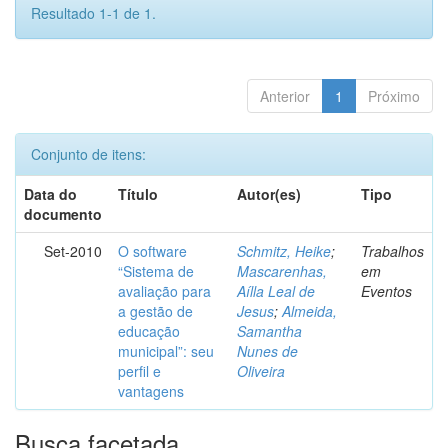
Resultado 1-1 de 1.
Anterior
1
Próximo
Conjunto de itens:
Data do
Título
Autor(es)
Tipo
documento
Set-2010
O software
Schmitz, Heike
;
Trabalhos
“Sistema de
Mascarenhas,
em
avaliação para
Aílla Leal de
Eventos
a gestão de
Jesus
;
Almeida,
educação
Samantha
municipal”: seu
Nunes de
perfil e
Oliveira
vantagens
Busca facetada