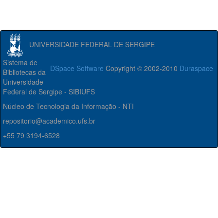
UNIVERSIDADE FEDERAL DE SERGIPE
Sistema de
DSpace Software
Copyright © 2002-2010
Duraspace
Bibliotecas da
Universidade
Federal de Sergipe - SIBIUFS
Núcleo de Tecnologia da Informação - NTI
repositorio@academico.ufs.br
+55 79 3194-6528