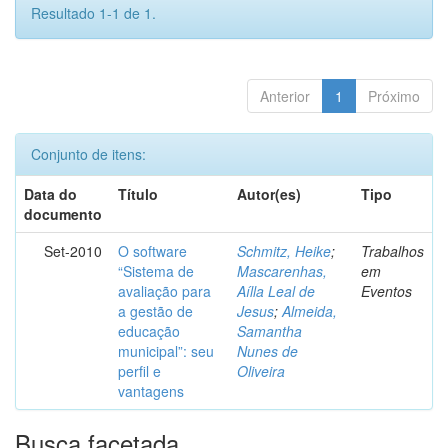
Resultado 1-1 de 1.
Anterior
1
Próximo
Conjunto de itens:
Data do
Título
Autor(es)
Tipo
documento
Set-2010
O software
Schmitz, Heike
;
Trabalhos
“Sistema de
Mascarenhas,
em
avaliação para
Aílla Leal de
Eventos
a gestão de
Jesus
;
Almeida,
educação
Samantha
municipal”: seu
Nunes de
perfil e
Oliveira
vantagens
Busca facetada