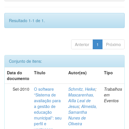
Resultado 1-1 de 1.
Anterior
1
Próximo
Conjunto de itens:
Data do
Título
Autor(es)
Tipo
documento
Set-2010
O software
Schmitz, Heike
;
Trabalhos
“Sistema de
Mascarenhas,
em
avaliação para
Aílla Leal de
Eventos
a gestão de
Jesus
;
Almeida,
educação
Samantha
municipal”: seu
Nunes de
perfil e
Oliveira