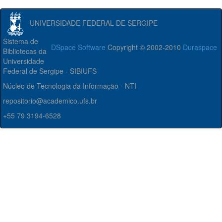
UNIVERSIDADE FEDERAL DE SERGIPE
Sistema de
DSpace Software
Copyright © 2002-2010
Duraspace
Bibliotecas da
Universidade
Federal de Sergipe - SIBIUFS
Núcleo de Tecnologia da Informação - NTI
repositorio@academico.ufs.br
+55 79 3194-6528