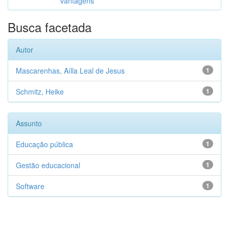
vantagens
Busca facetada
Autor
Mascarenhas, Aílla Leal de Jesus
1
Schmitz, Heike
1
Assunto
Educação pública
1
Gestão educacional
1
Software
1