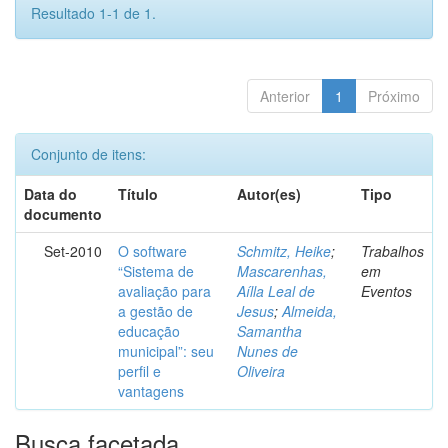
Resultado 1-1 de 1.
Anterior
1
Próximo
Conjunto de itens:
Data do
Título
Autor(es)
Tipo
documento
Set-2010
O software
Schmitz, Heike
;
Trabalhos
“Sistema de
Mascarenhas,
em
avaliação para
Aílla Leal de
Eventos
a gestão de
Jesus
;
Almeida,
educação
Samantha
municipal”: seu
Nunes de
perfil e
Oliveira
vantagens
Busca facetada