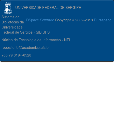
UNIVERSIDADE FEDERAL DE SERGIPE
Sistema de
DSpace Software
Copyright © 2002-2010
Duraspace
Bibliotecas da
Universidade
Federal de Sergipe - SIBIUFS
Núcleo de Tecnologia da Informação - NTI
repositorio@academico.ufs.br
+55 79 3194-6528