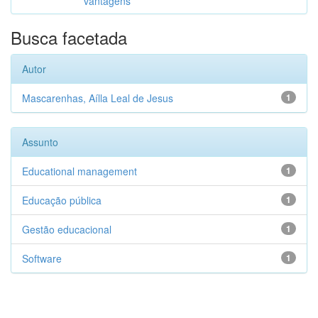
vantagens
Busca facetada
Autor
Mascarenhas, Aílla Leal de Jesus
1
Assunto
Educational management
1
Educação pública
1
Gestão educacional
1
Software
1