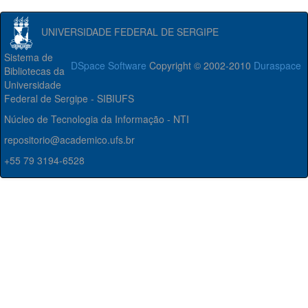
UNIVERSIDADE FEDERAL DE SERGIPE
Sistema de
DSpace Software
Copyright © 2002-2010
Duraspace
Bibliotecas da
Universidade
Federal de Sergipe - SIBIUFS
Núcleo de Tecnologia da Informação - NTI
repositorio@academico.ufs.br
+55 79 3194-6528