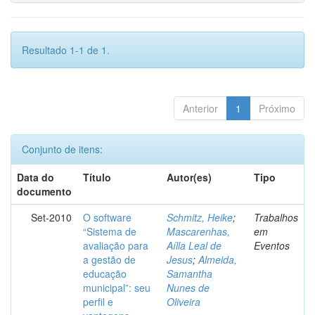
Resultado 1-1 de 1.
Anterior
1
Próximo
Conjunto de itens:
Data do
Título
Autor(es)
Tipo
documento
Set-2010
O software
Schmitz, Heike
;
Trabalhos
“Sistema de
Mascarenhas,
em
avaliação para
Aílla Leal de
Eventos
a gestão de
Jesus
;
Almeida,
educação
Samantha
municipal”: seu
Nunes de
perfil e
Oliveira