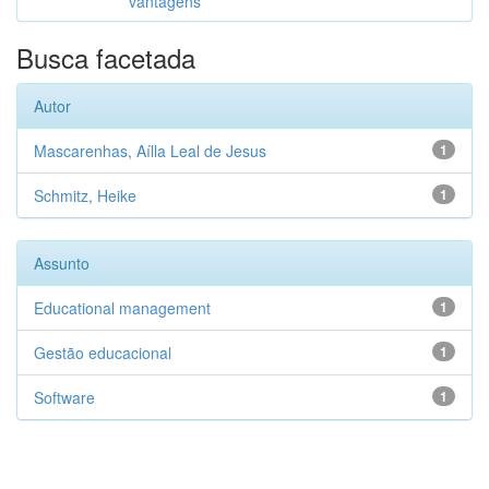
vantagens
Busca facetada
Autor
Mascarenhas, Aílla Leal de Jesus
1
Schmitz, Heike
1
Assunto
Educational management
1
Gestão educacional
1
Software
1