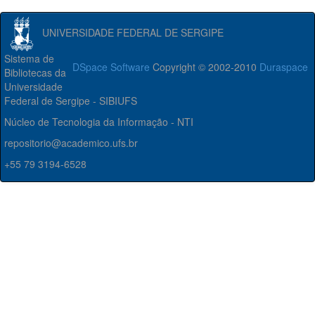
UNIVERSIDADE FEDERAL DE SERGIPE
Sistema de
DSpace Software
Copyright © 2002-2010
Duraspace
Bibliotecas da
Universidade
Federal de Sergipe - SIBIUFS
Núcleo de Tecnologia da Informação - NTI
repositorio@academico.ufs.br
+55 79 3194-6528