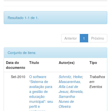
Resultado 1-1 de 1.
Anterior
1
Próximo
Conjunto de itens:
Data do
Título
Autor(es)
Tipo
documento
Set-2010
O software
Schmitz, Heike
;
Trabalhos
“Sistema de
Mascarenhas,
em
avaliação para
Aílla Leal de
Eventos
a gestão de
Jesus
;
Almeida,
educação
Samantha
municipal”: seu
Nunes de
perfil e
Oliveira