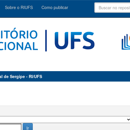
Sobre o RIUFS
Como publicar
al de Sergipe - RI/UFS