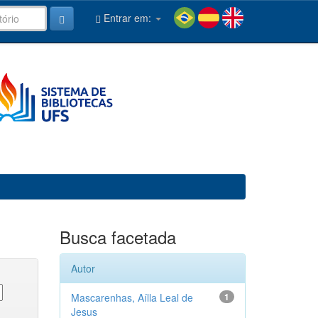
Entrar em:
Busca facetada
Autor
Mascarenhas, Aílla Leal de
1
Jesus