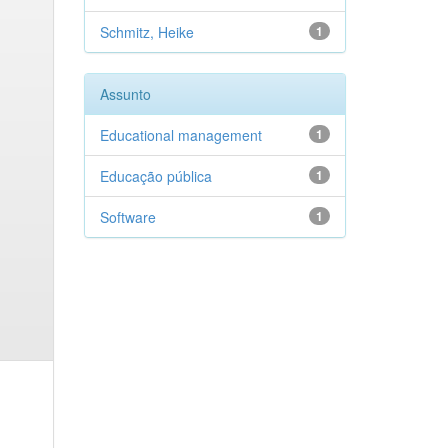
Schmitz, Heike
1
Assunto
Educational management
1
Educação pública
1
Software
1