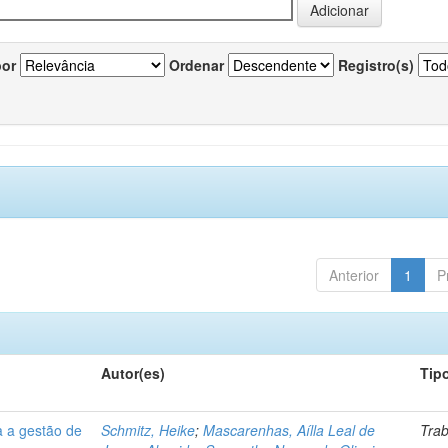
por
Ordenar
Registro(s)
Anterior
1
P
Autor(es)
Tip
a a gestão de
Schmitz, Heike
;
Mascarenhas, Aílla Leal de
Tra