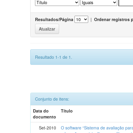
Resultados/Página
|
Ordenar registros 
Resultado 1-1 de 1.
Conjunto de itens:
Data do
Título
documento
Set-2010
O software “Sistema de avaliação par