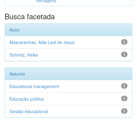
vantagens
Busca facetada
Autor
Mascarenhas, Aílla Leal de Jesus
1
Schmitz, Heike
1
Assunto
Educational management
1
Educação pública
1
Gestão educacional
1