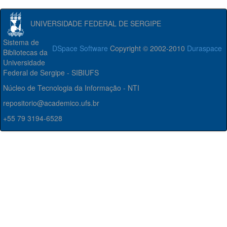
UNIVERSIDADE FEDERAL DE SERGIPE
Sistema de
DSpace Software
Copyright © 2002-2010
Duraspace
Bibliotecas da
Universidade
Federal de Sergipe - SIBIUFS
Núcleo de Tecnologia da Informação - NTI
repositorio@academico.ufs.br
+55 79 3194-6528