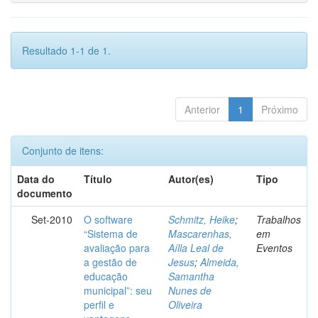
Resultado 1-1 de 1.
Anterior
1
Próximo
Conjunto de itens:
Data do
Título
Autor(es)
Tipo
documento
Set-2010
O software
Schmitz, Heike
;
Trabalhos
“Sistema de
Mascarenhas,
em
avaliação para
Aílla Leal de
Eventos
a gestão de
Jesus
;
Almeida,
educação
Samantha
municipal”: seu
Nunes de
perfil e
Oliveira