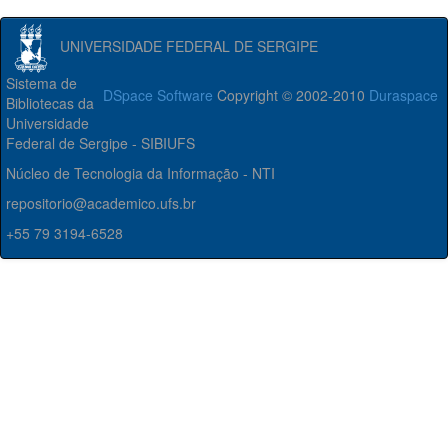
UNIVERSIDADE FEDERAL DE SERGIPE
Sistema de
DSpace Software
Copyright © 2002-2010
Duraspace
Bibliotecas da
Universidade
Federal de Sergipe - SIBIUFS
Núcleo de Tecnologia da Informação - NTI
repositorio@academico.ufs.br
+55 79 3194-6528