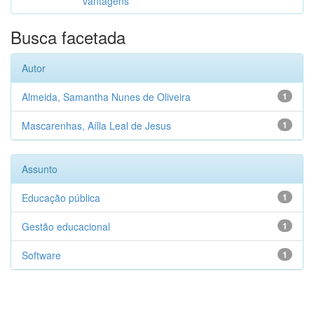
vantagens
Busca facetada
Autor
Almeida, Samantha Nunes de Oliveira
1
Mascarenhas, Aílla Leal de Jesus
1
Assunto
Educação pública
1
Gestão educacional
1
Software
1