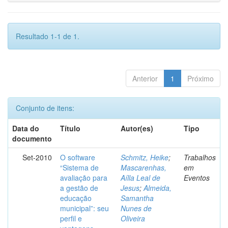
Resultado 1-1 de 1.
Anterior
1
Próximo
Conjunto de itens:
Data do
Título
Autor(es)
Tipo
documento
Set-2010
O software
Schmitz, Heike
;
Trabalhos
“Sistema de
Mascarenhas,
em
avaliação para
Aílla Leal de
Eventos
a gestão de
Jesus
;
Almeida,
educação
Samantha
municipal”: seu
Nunes de
perfil e
Oliveira