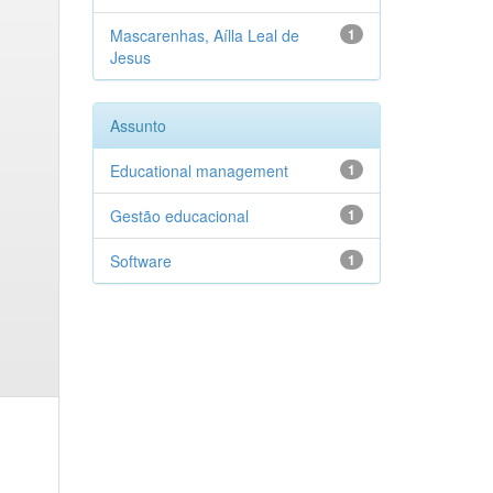
Mascarenhas, Aílla Leal de
1
Jesus
Assunto
Educational management
1
Gestão educacional
1
Software
1