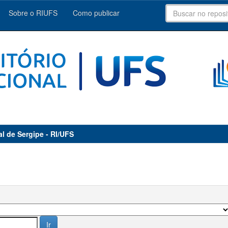
Sobre o RIUFS
Como publicar
al de Sergipe - RI/UFS