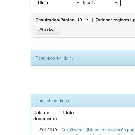
Resultados/Página
|
Ordenar registros 
Resultado 1-1 de 1.
Conjunto de itens:
Data do
Título
documento
Set-2010
O software “Sistema de avaliação par