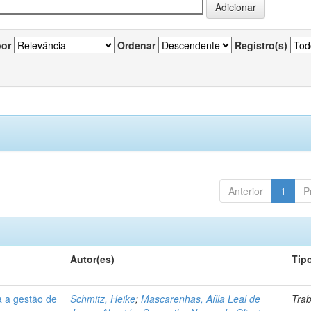
por
Ordenar
Registro(s)
Anterior
1
P
Autor(es)
Tip
a a gestão de
Schmitz, Heike
;
Mascarenhas, Aílla Leal de
Tra