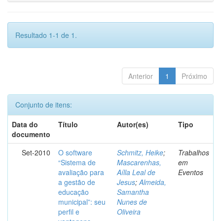
Resultado 1-1 de 1.
Anterior
1
Próximo
Conjunto de itens:
Data do
Título
Autor(es)
Tipo
documento
Set-2010
O software
Schmitz, Heike
;
Trabalhos
“Sistema de
Mascarenhas,
em
avaliação para
Aílla Leal de
Eventos
a gestão de
Jesus
;
Almeida,
educação
Samantha
municipal”: seu
Nunes de
perfil e
Oliveira