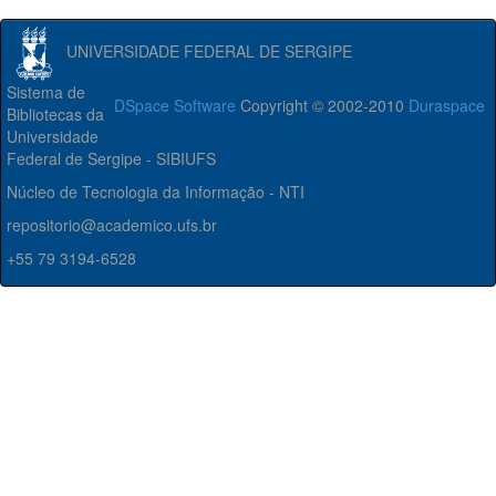
UNIVERSIDADE FEDERAL DE SERGIPE
Sistema de
DSpace Software
Copyright © 2002-2010
Duraspace
Bibliotecas da
Universidade
Federal de Sergipe - SIBIUFS
Núcleo de Tecnologia da Informação - NTI
repositorio@academico.ufs.br
+55 79 3194-6528