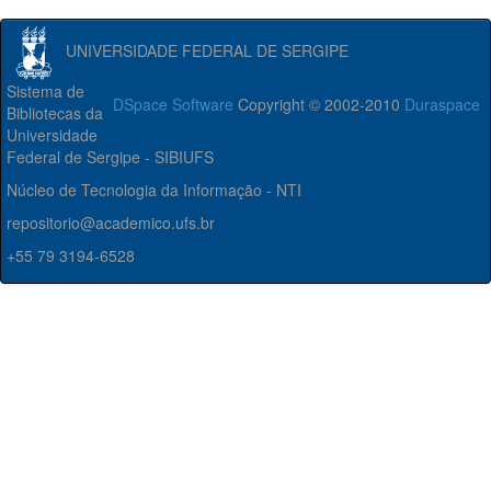
UNIVERSIDADE FEDERAL DE SERGIPE
Sistema de
DSpace Software
Copyright © 2002-2010
Duraspace
Bibliotecas da
Universidade
Federal de Sergipe - SIBIUFS
Núcleo de Tecnologia da Informação - NTI
repositorio@academico.ufs.br
+55 79 3194-6528