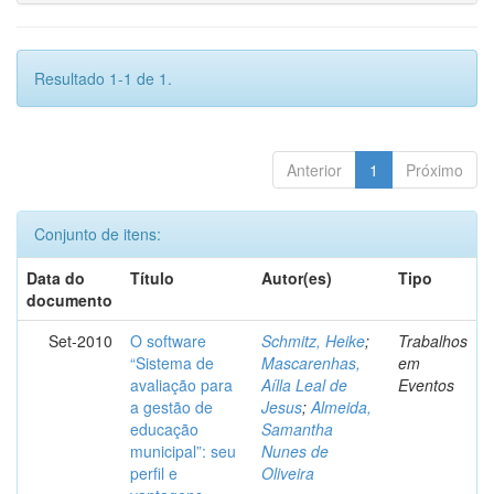
Resultado 1-1 de 1.
Anterior
1
Próximo
Conjunto de itens:
Data do
Título
Autor(es)
Tipo
documento
Set-2010
O software
Schmitz, Heike
;
Trabalhos
“Sistema de
Mascarenhas,
em
avaliação para
Aílla Leal de
Eventos
a gestão de
Jesus
;
Almeida,
educação
Samantha
municipal”: seu
Nunes de
perfil e
Oliveira