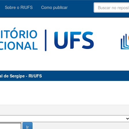
Sobre o RIUFS
Como publicar
al de Sergipe - RI/UFS