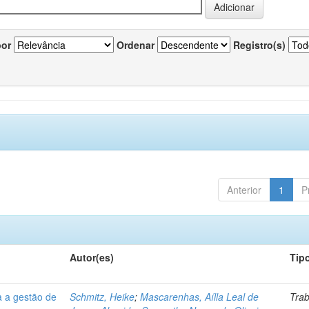
por
Ordenar
Registro(s)
Anterior
1
P
Autor(es)
Tip
a a gestão de
Schmitz, Heike
;
Mascarenhas, Aílla Leal de
Tra