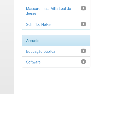
Mascarenhas, Aílla Leal de
1
Jesus
Schmitz, Heike
1
Assunto
Educação pública
1
Software
1