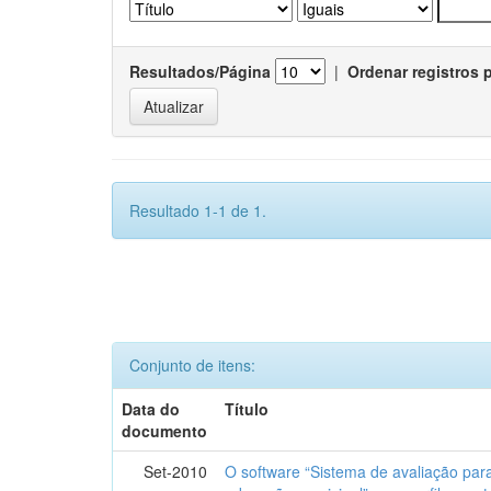
Resultados/Página
|
Ordenar registros 
Resultado 1-1 de 1.
Conjunto de itens:
Data do
Título
documento
Set-2010
O software “Sistema de avaliação par