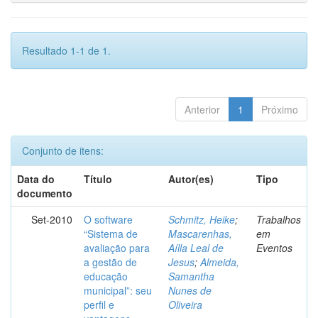
Resultado 1-1 de 1.
Anterior
1
Próximo
Conjunto de itens:
Data do
Título
Autor(es)
Tipo
documento
Set-2010
O software
Schmitz, Heike
;
Trabalhos
“Sistema de
Mascarenhas,
em
avaliação para
Aílla Leal de
Eventos
a gestão de
Jesus
;
Almeida,
educação
Samantha
municipal”: seu
Nunes de
perfil e
Oliveira