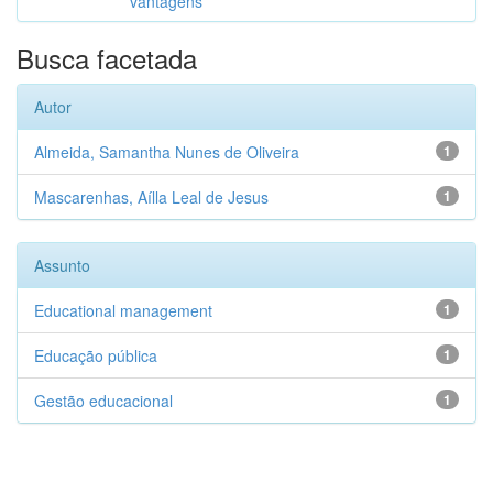
vantagens
Busca facetada
Autor
Almeida, Samantha Nunes de Oliveira
1
Mascarenhas, Aílla Leal de Jesus
1
Assunto
Educational management
1
Educação pública
1
Gestão educacional
1