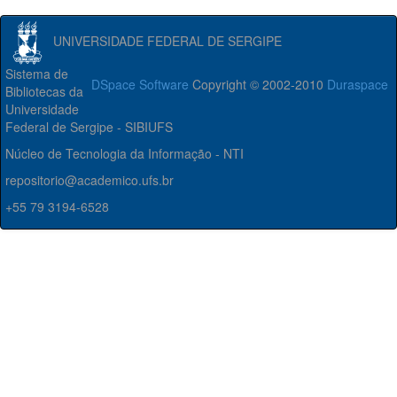
UNIVERSIDADE FEDERAL DE SERGIPE
Sistema de
DSpace Software
Copyright © 2002-2010
Duraspace
Bibliotecas da
Universidade
Federal de Sergipe - SIBIUFS
Núcleo de Tecnologia da Informação - NTI
repositorio@academico.ufs.br
+55 79 3194-6528