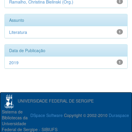
Ramalho, Christina Bielinski (Org.)
1
Assunto
Literatura
1
Data de Publicação
2019
1
UNIVERSIDADE FEDERAL DE SERGIPE
Sistema de
DSpace Software
Copyright © 2002-2010
Duraspace
Bibliotecas da
Universidade
Federal de Sergipe - SIBIUFS