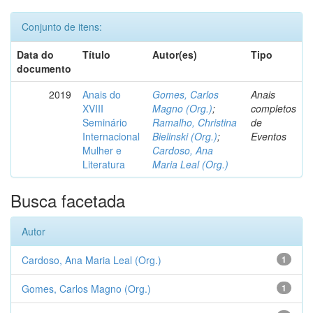
Conjunto de itens:
Data do
Título
Autor(es)
Tipo
documento
2019
Anais do
Gomes, Carlos
Anais
XVIII
Magno (Org.)
;
completos
Seminário
Ramalho, Christina
de
Internacional
Bielinski (Org.)
;
Eventos
Mulher e
Cardoso, Ana
Literatura
Maria Leal (Org.)
Busca facetada
Autor
Cardoso, Ana Maria Leal (Org.)
1
Gomes, Carlos Magno (Org.)
1