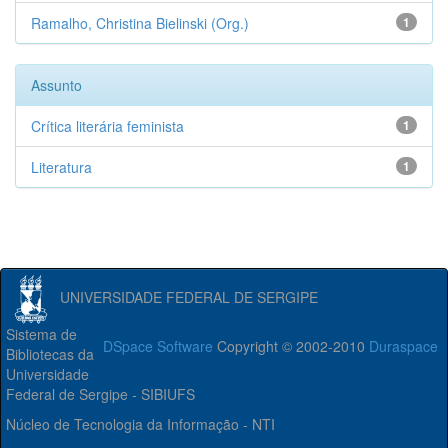
Ramalho, Christina Bielinski (Org.)
1
Assunto
Crítica literária feminista
1
Literatura
1
UNIVERSIDADE FEDERAL DE SERGIPE
Sistema de
DSpace Software
Copyright © 2002-2010
Duraspace
Bibliotecas da
Universidade
Federal de Sergipe - SIBIUFS
Núcleo de Tecnologia da Informação - NTI