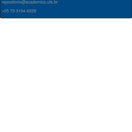
repositorio@academico.ufs.br
+55 79 3194-6528