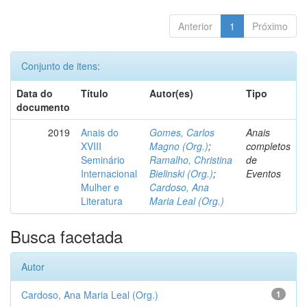
Anterior
1
Próximo
Conjunto de itens:
Data do
Título
Autor(es)
Tipo
documento
2019
Anais do
Gomes, Carlos
Anais
XVIII
Magno (Org.)
;
completos
Seminário
Ramalho, Christina
de
Internacional
Bielinski (Org.)
;
Eventos
Mulher e
Cardoso, Ana
Literatura
Maria Leal (Org.)
Busca facetada
Autor
Cardoso, Ana Maria Leal (Org.)
1