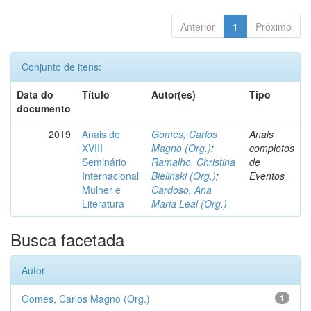
Anterior
1
Próximo
Conjunto de itens:
Data do
Título
Autor(es)
Tipo
documento
2019
Anais do
Gomes, Carlos
Anais
XVIII
Magno (Org.)
;
completos
Seminário
Ramalho, Christina
de
Internacional
Bielinski (Org.)
;
Eventos
Mulher e
Cardoso, Ana
Literatura
Maria Leal (Org.)
Busca facetada
Autor
Gomes, Carlos Magno (Org.)
1