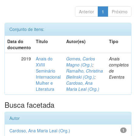
Anterior
1
Próximo
Conjunto de itens:
Data do
Título
Autor(es)
Tipo
documento
2019
Anais do
Gomes, Carlos
Anais
XVIII
Magno (Org.)
;
completos
Seminário
Ramalho, Christina
de
Internacional
Bielinski (Org.)
;
Eventos
Mulher e
Cardoso, Ana
Literatura
Maria Leal (Org.)
Busca facetada
Autor
Cardoso, Ana Maria Leal (Org.)
1