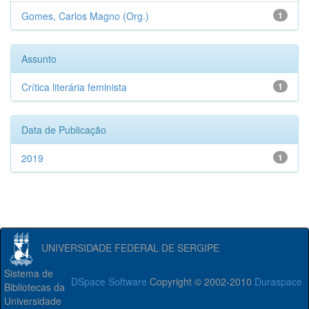
Gomes, Carlos Magno (Org.)
1
Assunto
Crítica literária feminista
1
Data de Publicação
2019
1
UNIVERSIDADE FEDERAL DE SERGIPE
Sistema de
DSpace Software
Copyright © 2002-2010
Duraspace
Bibliotecas da
Universidade