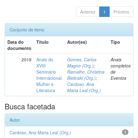
Anterior
1
Próximo
Conjunto de itens:
Data do
Título
Autor(es)
Tipo
documento
2019
Anais do
Gomes, Carlos
Anais
XVIII
Magno (Org.)
;
completos
Seminário
Ramalho, Christina
de
Internacional
Bielinski (Org.)
;
Eventos
Mulher e
Cardoso, Ana
Literatura
Maria Leal (Org.)
Busca facetada
Autor
Cardoso, Ana Maria Leal (Org.)
1